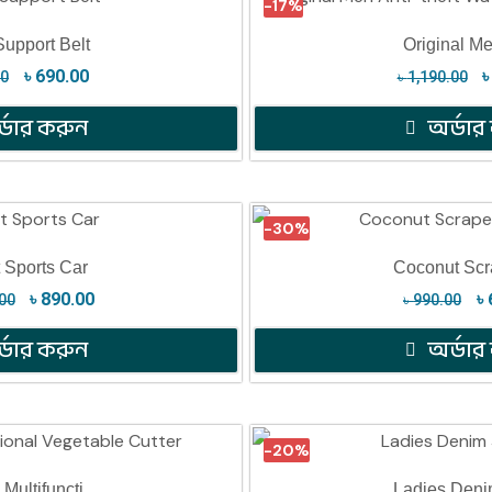
-17%
upport Belt
Original Me
৳
690.00
00
৳
1,190.00
্ডার করুন
অর্ডার
-30%
 Sports Car
Coconut Scr
৳
890.00
৳
00
৳
990.00
্ডার করুন
অর্ডার
-20%
 Multifuncti
Ladies Deni