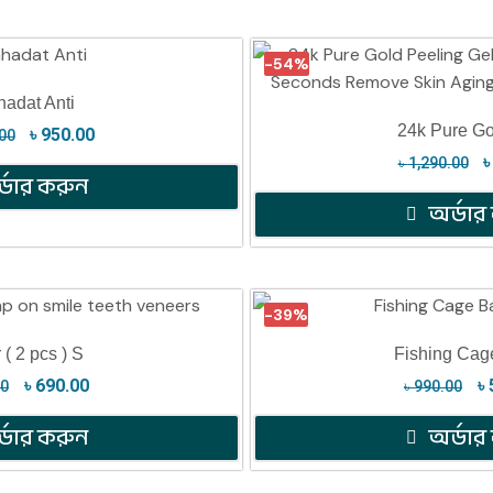
-54%
adat Anti
24k Pure Go
৳
950.00
00
৳
1,290.00
্ডার করুন
অর্ডার
-39%
 ( 2 pcs ) S
Fishing Cag
৳
690.00
৳
00
৳
990.00
্ডার করুন
অর্ডার