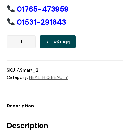
৳ 799.00.
৳ 499.00.
01765-473959
01531-291643
Posture
অর্ডার করুন
Pro
Fix
quantity
SKU:
ASmart_2
Category:
HEALTH & BEAUTY
Description
Description