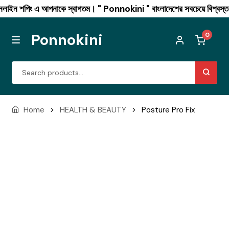
িং এ আপনাকে স্বাগতম। " Ponnokini " বাংলাদেশের সবচেয়ে বিশ্বস্ত অনলাইন শ
Ponnokini
0
MENU
Skip
Skip
Search
to
to
for:
navigation
content
Combo offer
Home
HEALTH & BEAUTY
Posture Pro Fix
Men’s Fashion
Winter Collection
Womens Fashion
Mushroom Coffee