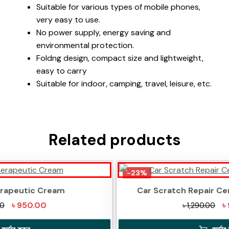
Suitable for various types of mobile phones,
very easy to use.
No power supply, energy saving and
environmental protection.
Foldng design, compact size and lightweight,
easy to carry
Suitable for indoor, camping, travel, leisure, etc.
Related products
-23%
herapeutic Cream
Car Scratch Repair Ce
Original
Current
Ori
৳
950.00
৳
00
৳
1,290.00
price
price
pr