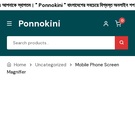
স্বাগতম। " Ponnokini " বাংলাদেশের সবচেয়ে বিশ্বস্ত অনলাইন শপ। সারা বাংল
Ponnokini
0
MENU
Skip
Skip
Search
to
to
for:
navigation
content
Combo offer
Home
Uncategorized
Mobile Phone Screen
Magnifier
Men’s Fashion
Winter Collection
Womens Fashion
Mushroom Coffee