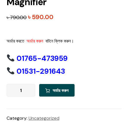
Magnifier
Original
Current
৳
590.00
৳
790.00
price
price
was:
is:
অর্ডার করতে
অর্ডার করুন
বাটনে ক্লিক করুন।
৳ 790.00.
৳ 590.00.
01765-473959
01531-291643
Mobile
অর্ডার করুন
Phone
Screen
Magnifier
quantity
Category:
Uncategorized