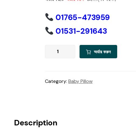
was:
is:
৳ 990.00.
৳ 890.00.
01765-473959
01531-291643
3
অর্ডার করুন
in
1
মাথার
শেপ
Category:
Baby Pillow
বেবি
সাপোর্ট
পিলো(
Off
Pink)
Description
quantity