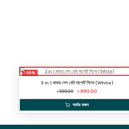
-10%
3 in 1 মাথার শেপ বেবি সাপোর্ট পিলো (White)
Original
Current
৳
890.00
৳
990.00
price
price
অর্ডার করুন
was:
is:
৳ 990.00.
৳ 890.00.