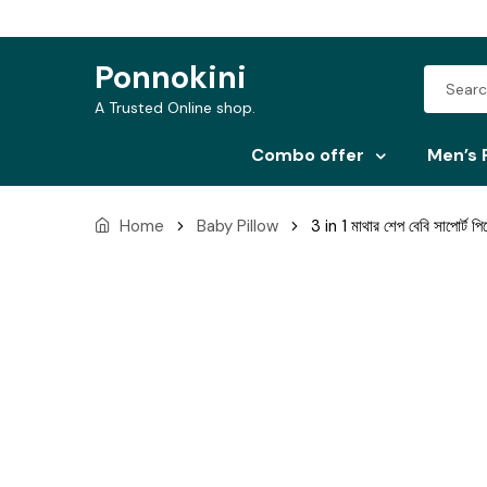
Ponnokini
Search
Skip
Skip
for:
A Trusted Online shop.
to
to
Combo offer
Men’s 
navigation
content
Home
Baby Pillow
3 in 1 মাথার শেপ বেবি সাপোর্ট 